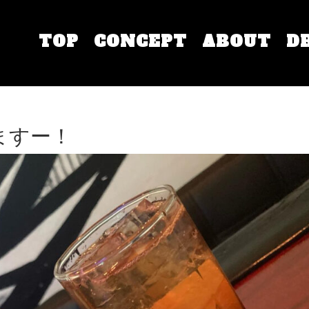
TOP
CONCEPT
ABOUT
D
ますー！