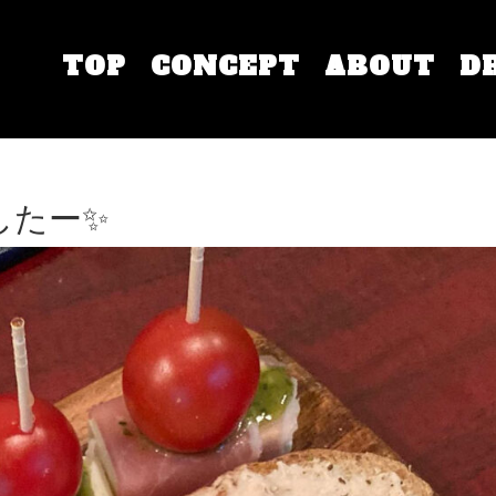
TOP
CONCEPT
ABOUT
D
したー✨